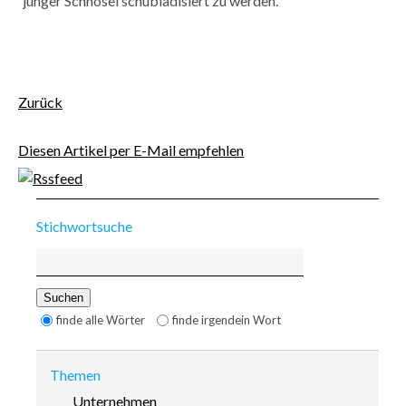
junger Schnösel schubladisiert zu werden.
Facebook
E-mail
Zurück
Diesen Artikel per E-Mail empfehlen
Stichwortsuche
Suchbegriffe
Suchen
Optionen
finde alle Wörter
finde irgendein Wort
Themen
Navigation
Unternehmen