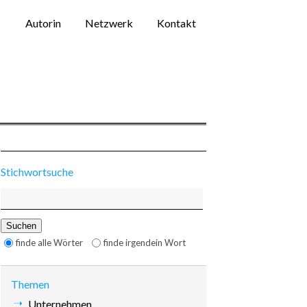
Navigation
Autorin
Netzwerk
Kontakt
überspringen
Stichwortsuche
Suchbegriffe
Suchen
Optionen
finde alle Wörter
finde irgendein Wort
Themen
Navigation
Unternehmen