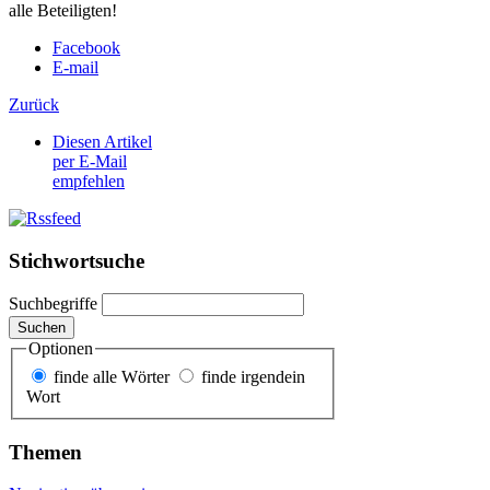
alle Beteiligten!
Facebook
E-mail
Zurück
Diesen Artikel
per E-Mail
empfehlen
Stichwortsuche
Suchbegriffe
Suchen
Optionen
finde alle Wörter
finde irgendein
Wort
Themen