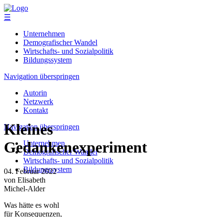
☰
Unternehmen
Demografischer Wandel
Wirtschafts- und Sozialpolitik
Bildungssystem
Navigation überspringen
Autorin
Netzwerk
Kontakt
Kleines
Navigation überspringen
Gedankenexperiment
Unternehmen
Demografischer Wandel
Wirtschafts- und Sozialpolitik
Bildungssystem
04. Februar 2022
von Elisabeth
Michel-Alder
Was hätte es wohl
für Konsequenzen,