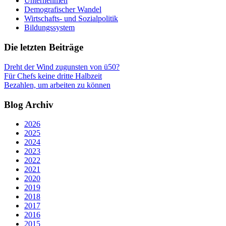
Unternehmen
Demografischer Wandel
Wirtschafts- und Sozialpolitik
Bildungssystem
Die letzten Beiträge
Dreht der Wind zugunsten von ü50?
Für Chefs keine dritte Halbzeit
Bezahlen, um arbeiten zu können
Blog Archiv
2026
2025
2024
2023
2022
2021
2020
2019
2018
2017
2016
2015