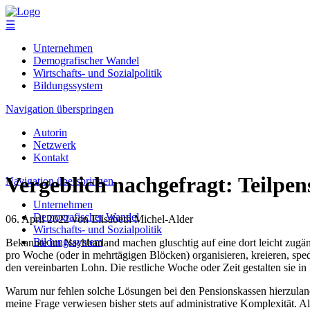
☰
Unternehmen
Demografischer Wandel
Wirtschafts- und Sozialpolitik
Bildungssystem
Navigation überspringen
Autorin
Netzwerk
Kontakt
Vergeblich nachgefragt: Teilpen
Navigation überspringen
Unternehmen
Demografischer Wandel
06. April 2022
von Elisabeth Michel-Alder
Wirtschafts- und Sozialpolitik
Bildungssystem
Bekannte im Nachbarland machen gluschtig auf eine dort leicht zugäng
pro Woche (oder in mehrtägigen Blöcken) organisieren, kreieren, spedi
den vereinbarten Lohn. Die restliche Woche oder Zeit gestalten sie in
Warum nur fehlen solche Lösungen bei den Pensionskassen hierzulande
meine Frage verwiesen bisher stets auf administrative Komplexität. Al